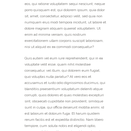
eos, qui ratione voluptatem sequi nesciunt, neque
porro quisquam est, qui dolorem ipsum, quia dolor
sit, amet, consectetur, adipisci velit, sed quia non
numquam eius modi tempora incidunt, ut labore et
dolore magnam aliquam quaerat voluptatem. Ut
enim ad minima veniam, quis nostrum
exercitationem ullam corporis suscipit laboriosam,
nisi ut aliquid ex ea commodi consequatur?
Quis autem vel eum iure reprehenderit, qui in ea
voluptate velit esse, quam nihil molestiae
consequatur, vel illum, qui dolorem eum fugiat,
quo voluptas nulla pariatur? At vero eos et
accusamus et iusto odio dignissimos ducimus, qui
blanditiis praesentium voluptatum deleniti atque
corrupti, quos dolores et quas molestias excepturi
sint, obcaecati cupiditate non provident, similique
sunt in culpa, qui officia deserunt mollitia animi, id
est laborum et dolorum fuga. Et harum quidem
rerum facilis est et expedita distinctio. Nam libero
tempore, cum soluta nobis est eligendi optio,