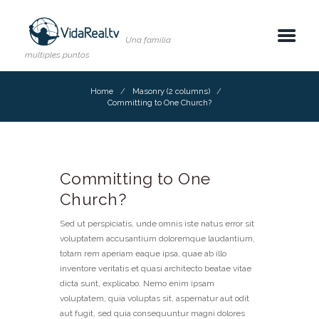
Una familia
multiples puntos
Home
Masonry (2 columns)
Committing to One Church?
Committing to One
Church?
Sed ut perspiciatis, unde omnis iste natus error sit
voluptatem accusantium doloremque laudantium,
totam rem aperiam eaque ipsa, quae ab illo
inventore veritatis et quasi architecto beatae vitae
dicta sunt, explicabo. Nemo enim ipsam
voluptatem, quia voluptas sit, aspernatur aut odit
aut fugit, sed quia consequuntur magni dolores