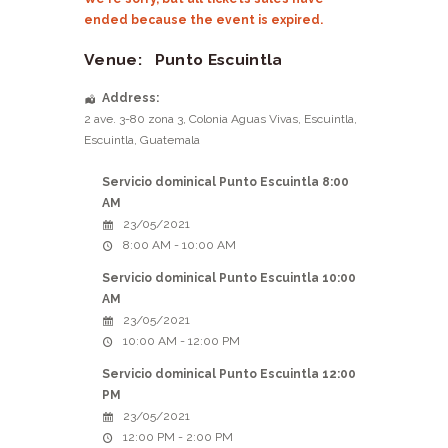
ended because the event is expired.
Venue:
Punto Escuintla
Address:
2 ave. 3-80 zona 3
, Colonia Aguas Vivas,
Escuintla
,
Escuintla
,
Guatemala
Servicio dominical Punto Escuintla 8:00
AM
23/05/2021
8:00 AM - 10:00 AM
Servicio dominical Punto Escuintla 10:00
AM
23/05/2021
10:00 AM - 12:00 PM
Servicio dominical Punto Escuintla 12:00
PM
23/05/2021
12:00 PM - 2:00 PM